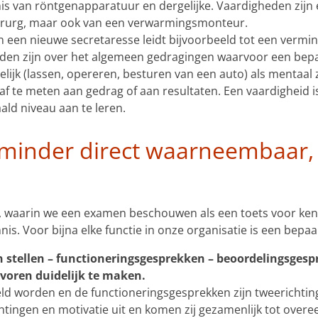
s van röntgenapparatuur en dergelijke. Vaardigheden zijn 
hirurg, maar ook van een verwarmingsmonteur.
 een nieuwe secretaresse leidt bijvoorbeeld tot een vermi
eden zijn over het algemeen gedragingen waarvoor een bepa
lijk (lassen, opereren, besturen van een auto) als mentaal
jd af te meten aan gedrag of aan resultaten. Een vaardigheid
ald niveau aan te leren.
t minder direct waarneembaar, 
waarin we een examen beschouwen als een toets voor kenni
is. Voor bijna elke functie in onze organisatie is een bepaa
len stellen – functioneringsgesprekken – beoordelingsges
voren duidelijk te maken.
ld worden en de functioneringsgesprekken zijn tweerichtin
tingen en motivatie uit en komen zij gezamenlijk tot overe