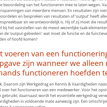
e beoordeling van het functioneren mee te laten wegen. Vaak 
 inspanningen van meerdere mensen. En resultaten zijn niet 
ordelen en bespreken van resultaten of ‘output’ heeft alle
spreekbaar en verantwoordelijk is. Hij of zij moet die resu
 bij het vaststellen van de meest wezenlijke taak-elementen
n de ‘output-gebieden’: wat moet de functie en de functieve
anden of hoofd komen?
t voeren van een functionerin
opgave zijn wanneer we alleen
mands functioneren hoefden te
lijk. Daarom zijn Werkgedrag en Kennis & Vaardigheden naast
over het functioneren van een medewerker. Voor het opste
n gebruikt; daarnaast wordt het essentiële werkgedrag ver
ardigheden in voldoende mate aanwezig zijn. Een omschrij
deze 3 categorieën vallen.