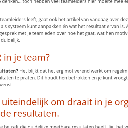
 je denken… toch hebben veel teamleiders hier moeite mee e
l teamleiders leeft, gaat ook het artikel van vandaag over 
it als systeem kunt aanpakken én wat het resultaat ervan is. 
 gesprek met je teamleden over hoe het gaat, wat hen motive
duidelijk.
 in je team?
ultaten?
Het blijkt dat het erg motiverend werkt om regel
ltaten te praten. Dit houdt hen betrokken en je kunt vroegt
wenst.
iteindelijk om draait in je or
 de resultaten.
betreft die duidelijke meetbare resultaten heeft, ligt het 