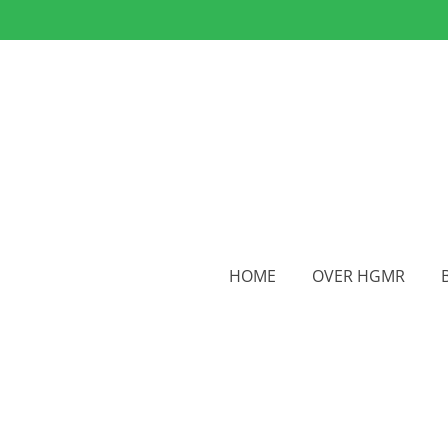
Ga
direct
naar
de
hoofdinhoud
HOME
OVER HGMR