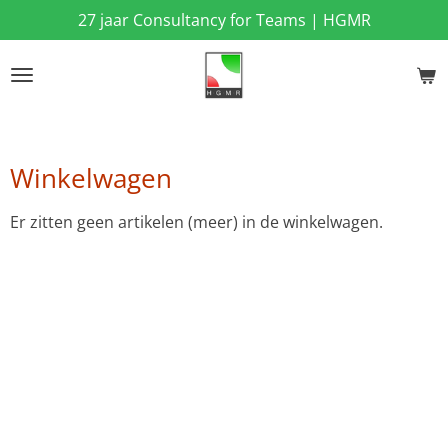
27 jaar Consultancy for Teams | HGMR
Ga
direct
naar
de
hoofdinhoud
Winkelwagen
Er zitten geen artikelen (meer) in de winkelwagen.