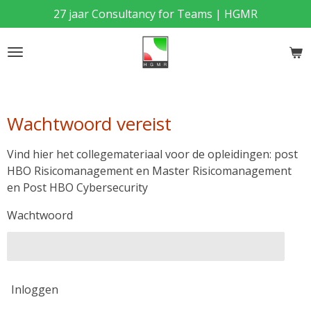
27 jaar Consultancy for Teams | HGMR
Ga
direct
naar
de
hoofdinhoud
Wachtwoord vereist
Vind hier het collegemateriaal voor de opleidingen: post
HBO Risicomanagement en Master Risicomanagement
en Post HBO Cybersecurity
Wachtwoord
Inloggen