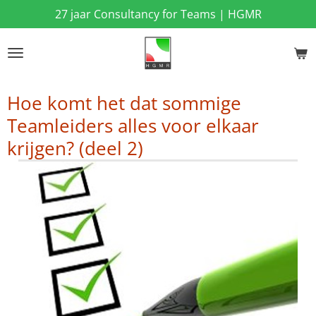
27 jaar Consultancy for Teams | HGMR
Ga
direct
naar
de
hoofdinhoud
Hoe komt het dat sommige
Teamleiders alles voor elkaar
krijgen? (deel 2)