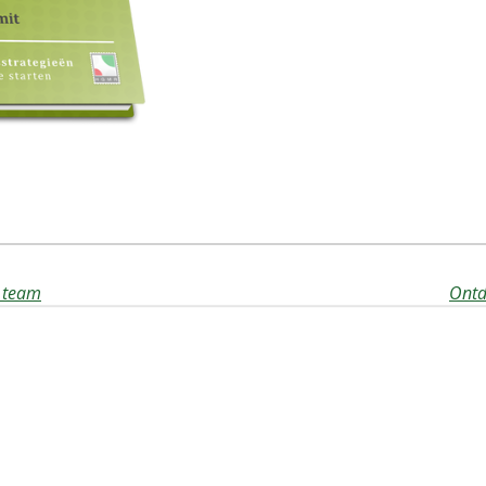
e team
Ontd