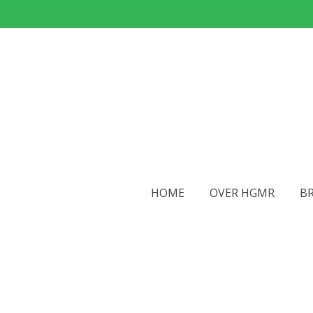
Ga
direct
naar
de
hoofdinhoud
HOME
OVER HGMR
BR