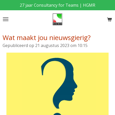
27 jaar Consultancy for Teams | HGMR
Ga
direct
naar
de
hoofdinhoud
Wat maakt jou nieuwsgierig?
Gepubliceerd op 21 augustus 2023 om 10:15