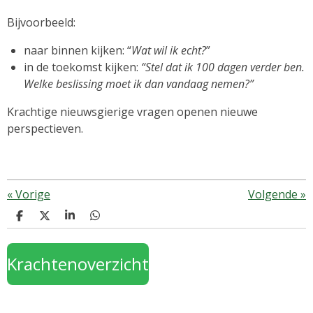
Bijvoorbeeld:
naar binnen kijken: “
Wat wil ik echt?
”
in de toekomst kijken:
“Stel dat ik 100 dagen verder ben.
Welke beslissing moet ik dan vandaag nemen?”
Krachtige nieuwsgierige vragen openen nieuwe
perspectieven.
«
Vorige
Volgende
»
D
D
S
D
e
e
h
e
l
e
a
l
e
l
r
e
Krachtenoverzicht
n
e
n